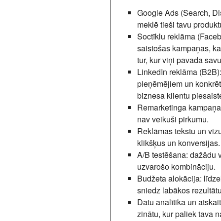
Google Ads (Search, Di
meklē tieši tavu produk
Soctīklu reklāma (Faceb
saistošas kampaņas, kas
tur, kur viņi pavada savu
LinkedIn reklāma (B2B)
pieņēmējiem un konkrētu
biznesa klientu piesaiste
Remarketinga kampaņa
nav veikuši pirkumu.
Reklāmas tekstu un vizu
klikšķus un konversijas.
A/B testēšana
: dažādu v
uzvarošo kombināciju.
Budžeta alokācija
: līd
sniedz labākos rezultāt
Datu analītika un atskai
zinātu, kur paliek tava n