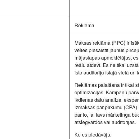
Reklāma
Maksas reklāma (PPC) ir īsākai
vēlies
piesaistīt jaunus pircēj
mājaslapas apmeklētājus, es 
reālu atdevi. Es ne tikai uzst
īsto auditoriju īstajā vietā un l
Reklāmas palaišana ir tikai 
optimizācijas
. Kampaņu pārval
ikdienas datu analīze, eksp
izmaksas par pirkumu (CPA) 
par to, lai tavs mārketinga b
atslēgvārdos vai auditorijās.
Ko es piedāvāju: