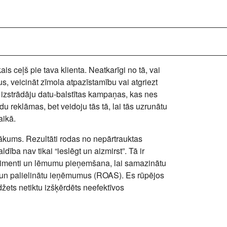
s ceļš pie tava klienta. Neatkarīgi no tā, vai
us
, veicināt zīmola atpazīstamību vai atgriezt
izstrādāju datu-balstītas kampaņas, kas nes
ādu reklāmas, bet veidoju tās tā, lai tās uzrunātu
aikā.
sākums. Rezultāti rodas no
nepārtrauktas
dība nav tikai “ieslēgt un aizmirst”. Tā ir
erimenti un lēmumu pieņemšana, lai samazinātu
un palielinātu ieņēmumus (ROAS). Es rūpējos
udžets
netiktu izšķērdēts
neefektīvos