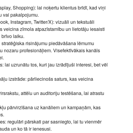
splay, Shopping)
: lai noķertu klientus brīdī, kad viņi
tu vai pakalpojumu.
ook, Instagram, Twitter/X)
: vizuāli un tekstuāli
 veicina zīmola atpazīstamību un lietotāju iesaisti
 brīvo laiku.
: stratēģiska risinājumu piedāvāšana lēmumu
 nozaru profesionāļiem. Visefektīvākais kanāls
i.
s
: lai uzrunātu tos, kuri jau izrādījuši interesi, bet vēl
āļu izstrāde
: pārliecinošs saturs, kas veicina
irsrakstu, attēlu un auditoriju testēšana, lai atrastu
zekļu pārvirzīšana uz kanāliem un kampaņām, kas
us.
tes
: regulāri pārskati par sasniegto, lai tu vienmēr
auda un ko tā ir ienesusi.