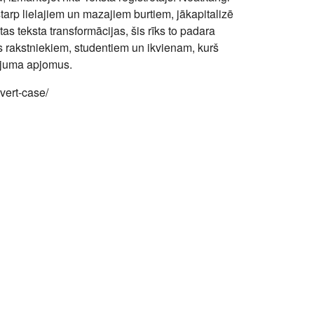
starp lielajiem un mazajiem burtiem, jākapitalizē
as teksta transformācijas, šis rīks to padara
s rakstniekiem, studentiem un ikvienam, kurš
tējuma apjomus.
vert-case/