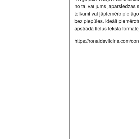
no tā, vai jums jāpārslēdzas 
teikumi vai jāpiemēro pielāgot
bez piepūles. Ideāli piemērot
apstrādā lielus teksta forma
https://ronaldsvilcins.com/con