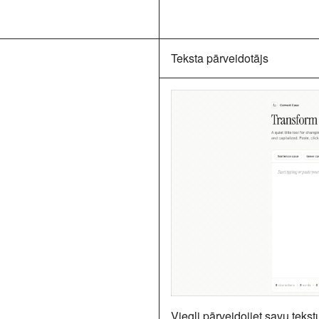
Teksta pārveidotājs
Viegli pārveidojiet savu tekstu