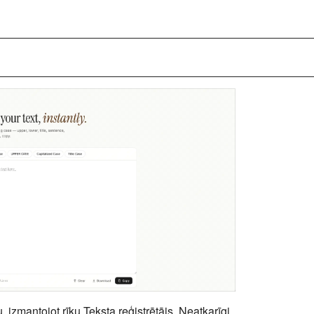
, izmantojot rīku Teksta reģistrētājs. Neatkarīgi